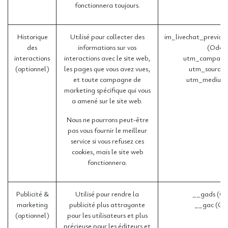
fonctionnera toujours.
Historique
Utilisé pour collecter des
im_livechat_previou
des
informations sur vos
(Odoo
interactions
interactions avec le site web,
utm_campaign
(optionnel)
les pages que vous avez vues,
utm_source 
et toute campagne de
utm_medium 
marketing spécifique qui vous
a amené sur le site web.
Nous ne pourrons peut-être
pas vous fournir le meilleur
service si vous refusez ces
cookies, mais le site web
fonctionnera.
Publicité &
Utilisé pour rendre la
__gads (Go
marketing
publicité plus attrayante
__gac (Go
(optionnel)
pour les utilisateurs et plus
précieuse pour les éditeurs et